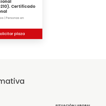
cional
10). Certificado
onal
os | Personas en
olicitar plaza
rmativa
SITUACIÓN LABORAL