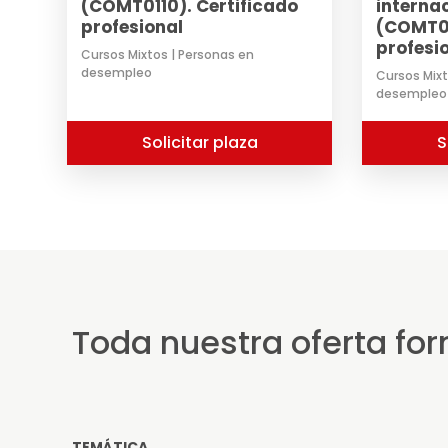
(COMT0110). Certificado
interna
profesional
(COMT02
profesi
Cursos Mixtos | Personas en
desempleo
Cursos Mixt
desempleo
Solicitar plaza
S
Toda nuestra oferta fo
TEMÁTICA