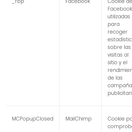
_fbp
Facebook
Cookie d
Faceboo
utilizadas
para
recoger
estadísti
sobre las
visitas al
sitio y el
rendimie
de las
campaña
publicitar
MCPopupClosed
MailChimp
Cookie p
comprob