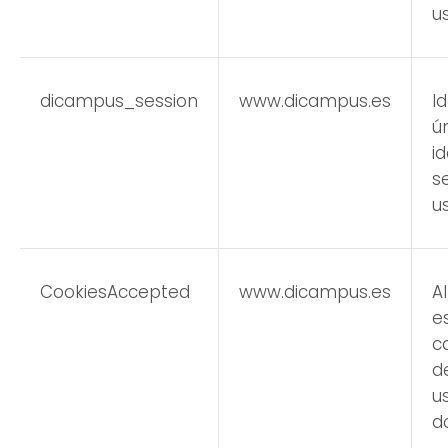
u
dicampus_session
www.dicampus.es
I
ú
id
s
u
CookiesAccepted
www.dicampus.es
A
e
c
d
u
d