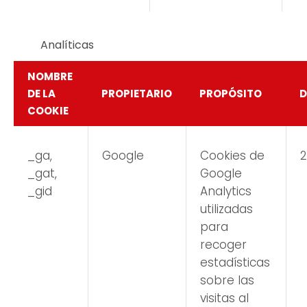
Analíticas
NOMBRE
DE LA
PROPIETARIO
PROPÓSITO
D
COOKIE
_ga,
Google
Cookies de
2
_gat,
Google
_gid
Analytics
utilizadas
para
recoger
estadísticas
sobre las
visitas al